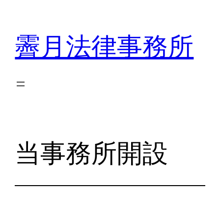
内
容
霽月法律事務所
を
ス
キ
ッ
プ
当事務所開設