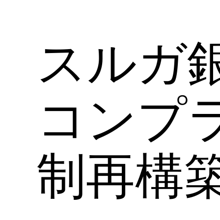
スルガ
コンプ
制再構