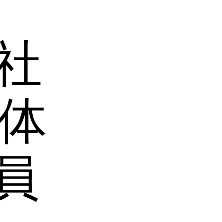
社
体
員