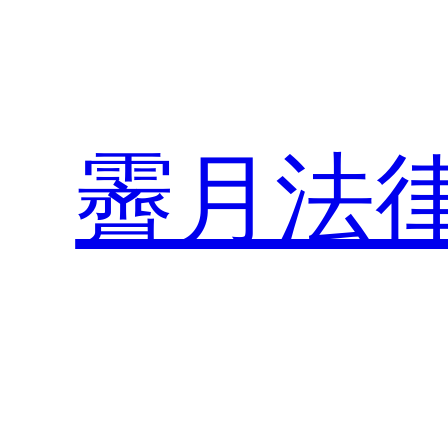
内
容
を
ス
キ
霽月法
ッ
プ