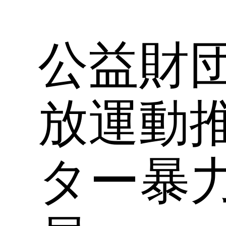
公益財
放運動
ター暴