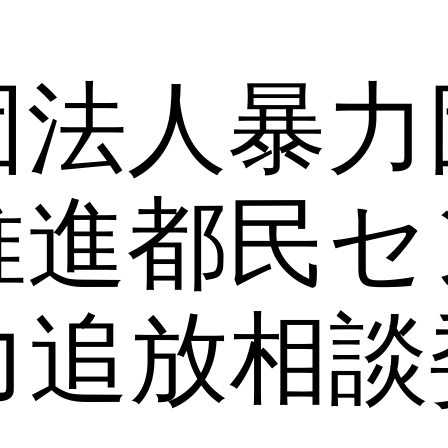
団法人暴力
推進都民セ
力追放相談