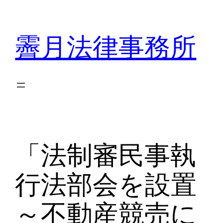
内
容
霽月法律事務所
を
ス
キ
ッ
プ
「法制審民事執
行法部会を設置
～不動産競売に