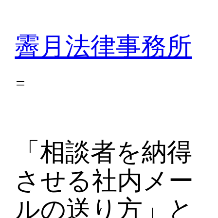
内
容
霽月法律事務所
を
ス
キ
ッ
プ
「相談者を納得
させる社内メー
ルの送り方」と