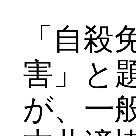
「自殺
害」と
が、一