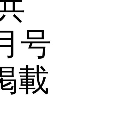
共
４月号
に掲載