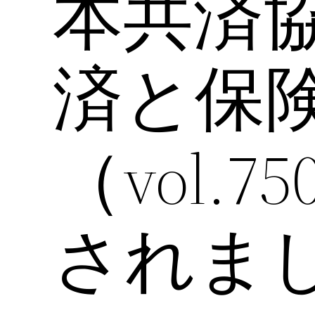
本共済
済と保険
（vol.
されま