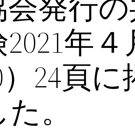
協会発行の
2021年
750）24頁
した。