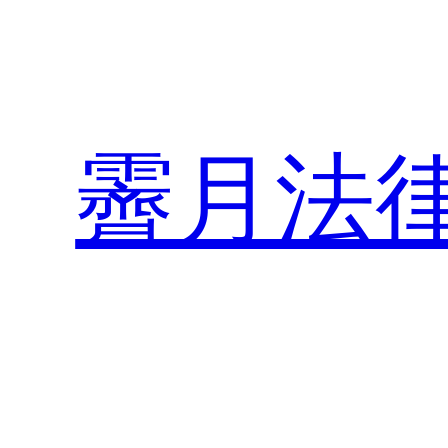
内
容
を
ス
キ
霽月法
ッ
プ