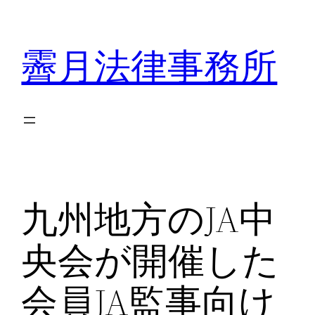
内
容
霽月法律事務所
を
ス
キ
ッ
プ
九州地方のJA中
央会が開催した
会員JA監事向け