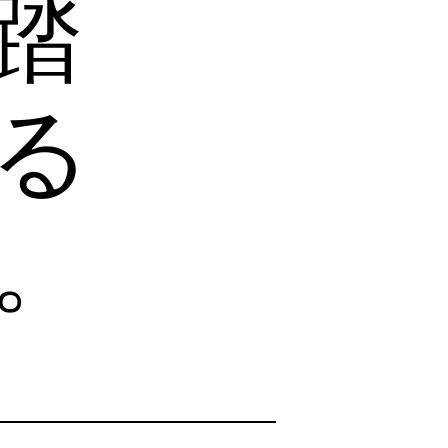
踏
る
。