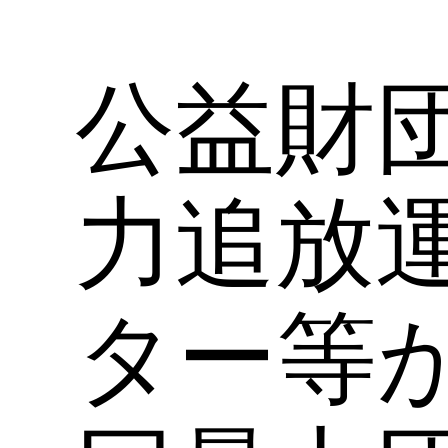
公益財
力追放
ター等が