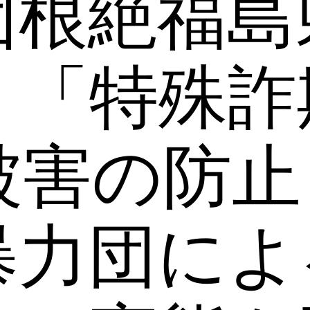
団根絶福島
、「特殊詐
被害の防止
暴力団によ