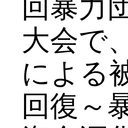
回暴力
大会で
による
回復～