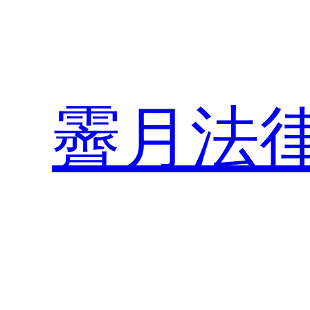
内
容
を
ス
キ
霽月法
ッ
プ