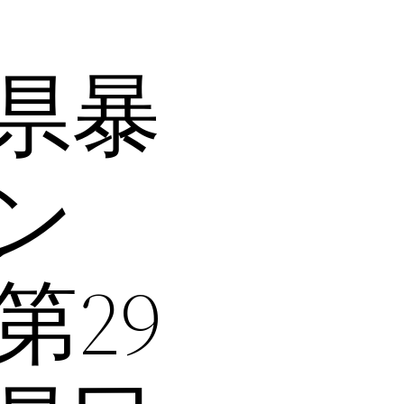
県暴
ン
29