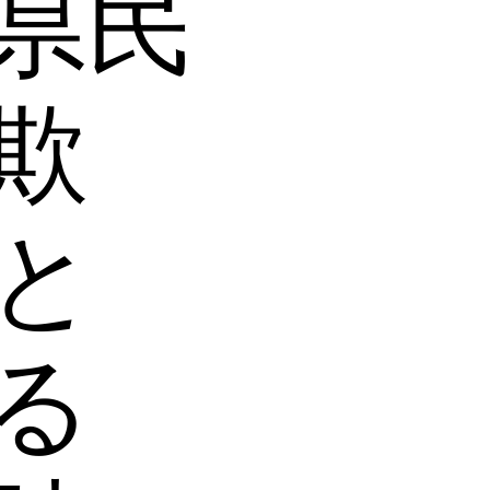
県民
欺
と
る