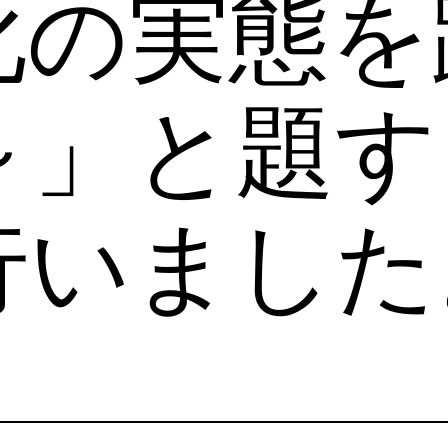
化の実態を
～」と題す
行いました