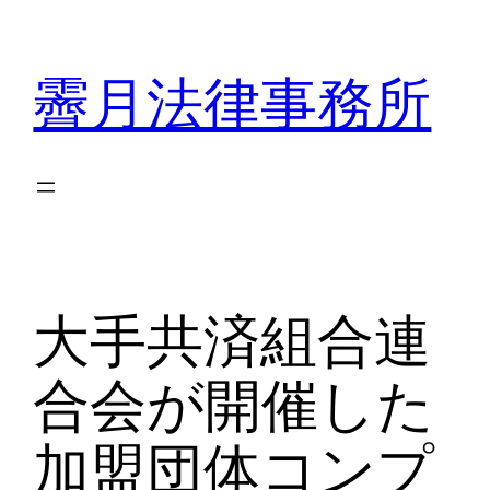
内
容
霽月法律事務所
を
ス
キ
ッ
プ
大手共済組合連
合会が開催した
加盟団体コンプ