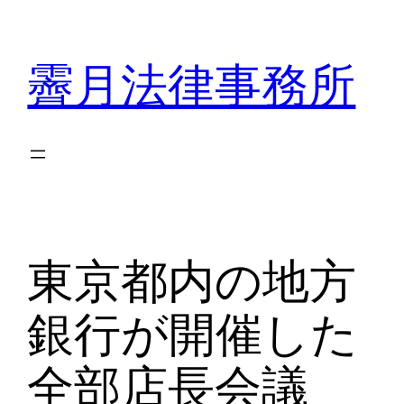
内
容
霽月法律事務所
を
ス
キ
ッ
プ
東京都内の地方
銀行が開催した
全部店長会議