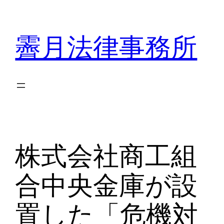
内
容
霽月法律事務所
を
ス
キ
ッ
プ
株式会社商工組
合中央金庫が設
置した「危機対