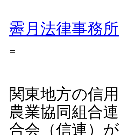
内
容
霽月法律事務所
を
ス
キ
ッ
プ
関東地方の信用
農業協同組合連
合会（信連）が