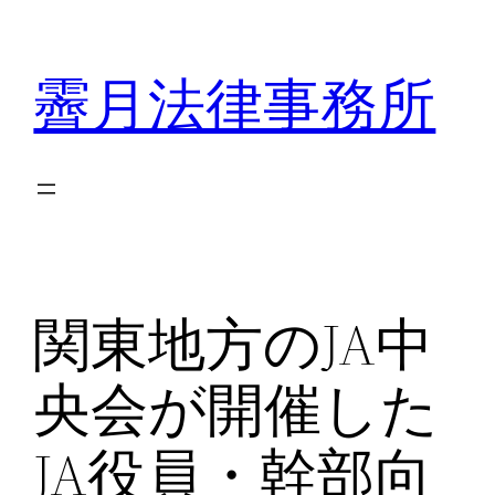
内
容
霽月法律事務所
を
ス
キ
ッ
プ
関東地方のJA中
央会が開催した
JA役員・幹部向