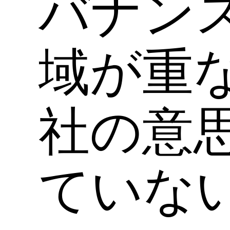
バナン
域が重
社の意
ていな