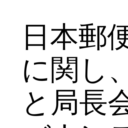
日本郵
に関し
と局長