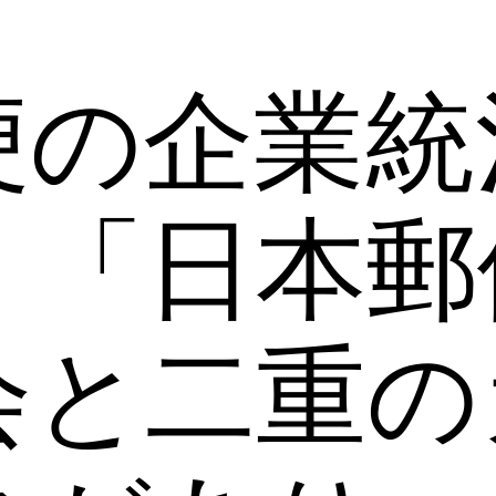
便の企業統
、「日本郵
会と二重の