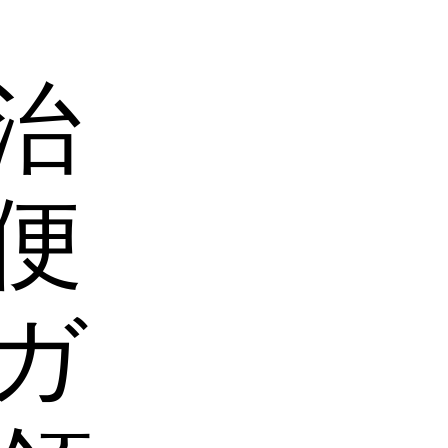
治
便
ガ