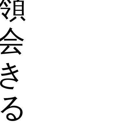
領
会
き
る