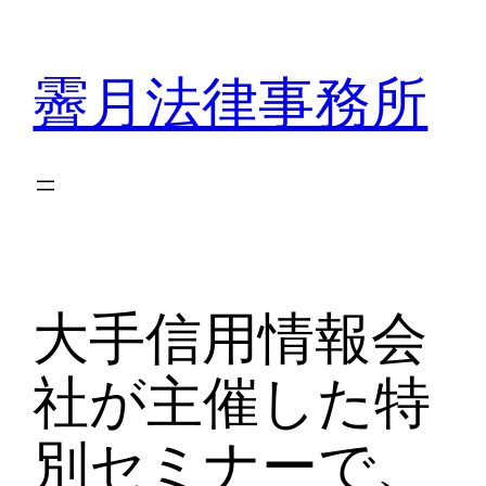
内
容
霽月法律事務所
を
ス
キ
ッ
プ
大手信用情報会
社が主催した特
別セミナーで、