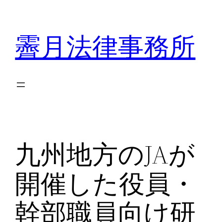
内
容
霽月法律事務所
を
ス
キ
ッ
プ
九州地方のJAが
開催した役員・
幹部職員向け研