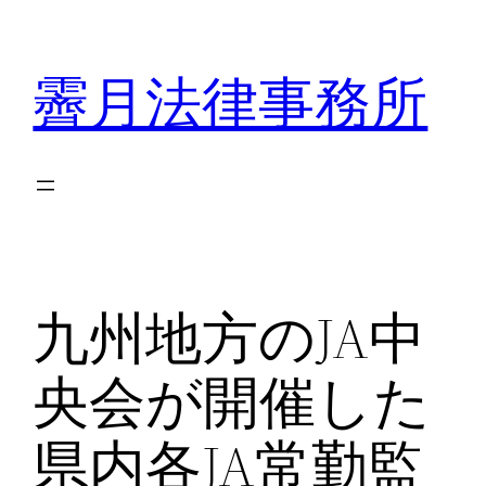
内
容
霽月法律事務所
を
ス
キ
ッ
プ
九州地方のJA中
央会が開催した
県内各JA常勤監