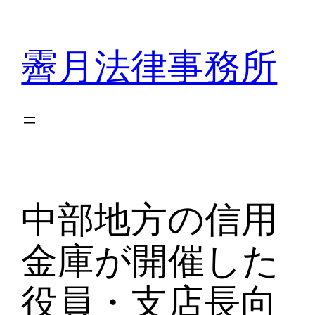
内
容
霽月法律事務所
を
ス
キ
ッ
プ
中部地方の信用
金庫が開催した
役員・支店長向