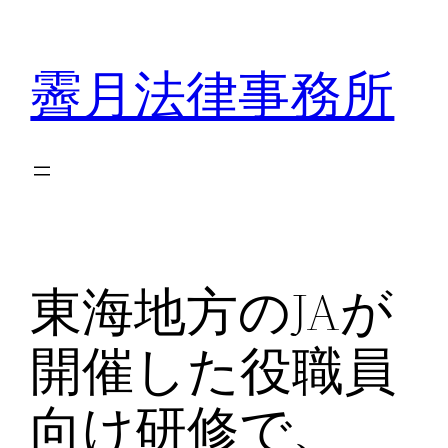
内
容
霽月法律事務所
を
ス
キ
ッ
プ
東海地方のJAが
開催した役職員
向け研修で、