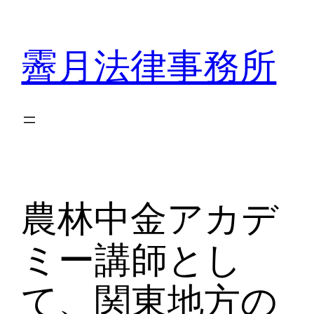
内
容
霽月法律事務所
を
ス
キ
ッ
プ
農林中金アカデ
ミー講師とし
て、関東地方の