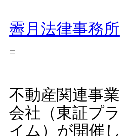
内
容
霽月法律事務所
を
ス
キ
ッ
プ
不動産関連事業
会社（東証プラ
イム）が開催し