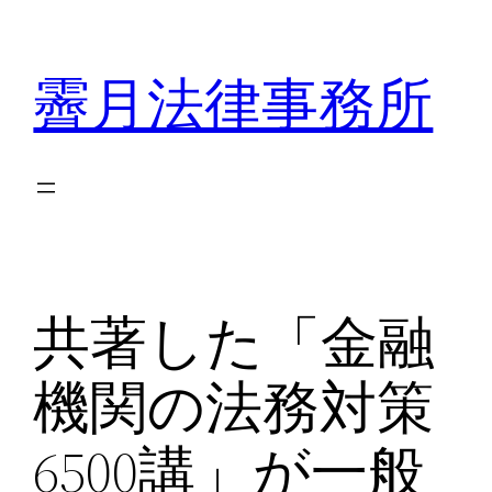
内
容
霽月法律事務所
を
ス
キ
ッ
プ
共著した「金融
機関の法務対策
6500講」が一般