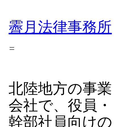
内
容
霽月法律事務所
を
ス
キ
ッ
プ
北陸地方の事業
会社で、役員・
幹部社員向けの