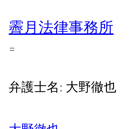
内
容
霽月法律事務所
を
ス
キ
ッ
プ
弁護士名:
大野徹也