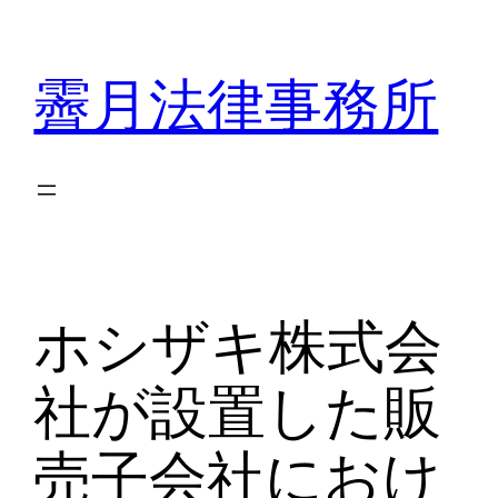
内
容
霽月法律事務所
を
ス
キ
ッ
プ
ホシザキ株式会
社が設置した販
売子会社におけ