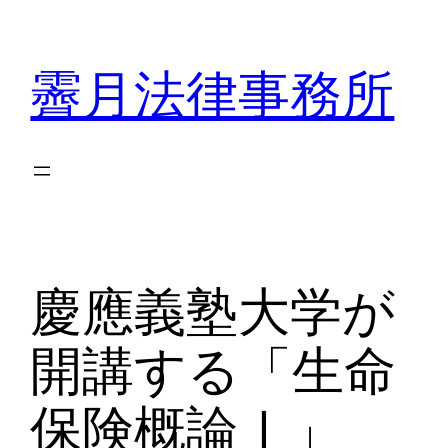
内
容
霽月法律事務所
を
ス
キ
ッ
プ
慶應義塾大学が
開講する「生命
保険概論Ⅰ」