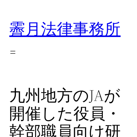
内
容
霽月法律事務所
を
ス
キ
ッ
プ
九州地方のJAが
開催した役員・
幹部職員向け研