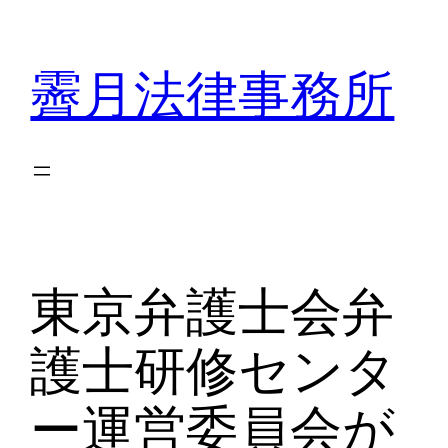
内
容
霽月法律事務所
を
ス
キ
ッ
プ
東京弁護士会弁
護士研修センタ
ー運営委員会が